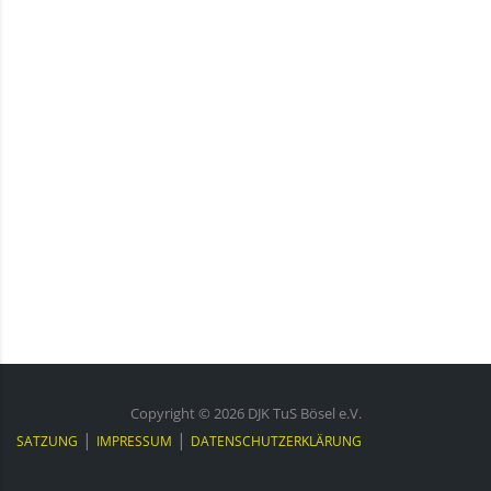
Copyright ©
2026
DJK TuS Bösel e.V.
|
|
SATZUNG
IMPRESSUM
DATENSCHUTZERKLÄRUNG